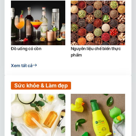
Đồ uống có cồn
Nguyên liệu chế biến thực
phẩm
Xem tất cả
Sức khỏe & Làm đẹp