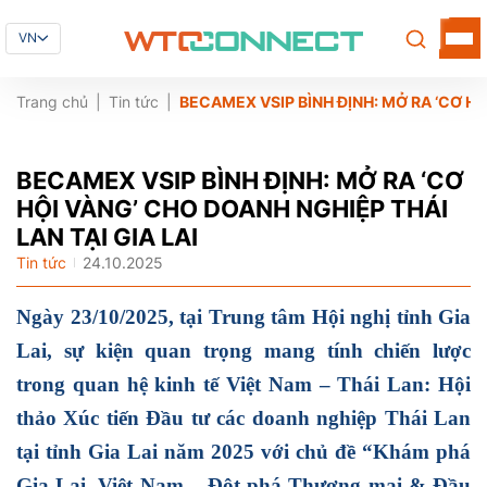
VN
Trang chủ
Tin tức
BECAMEX VSIP BÌNH ĐỊNH: MỞ RA ‘CƠ HỘ
BECAMEX VSIP BÌNH ĐỊNH: MỞ RA ‘CƠ
HỘI VÀNG’ CHO DOANH NGHIỆP THÁI
LAN TẠI GIA LAI
Tin tức
24.10.2025
Ngày 23/10/2025, tại Trung tâm Hội nghị tỉnh Gia
Lai, sự kiện quan trọng mang tính chiến lược
trong quan hệ kinh tế Việt Nam – Thái Lan: Hội
thảo Xúc tiến Đầu tư các doanh nghiệp Thái Lan
tại tỉnh Gia Lai năm 2025 với chủ đề “Khám phá
Gia Lai, Việt Nam – Đột phá Thương mại & Đầu