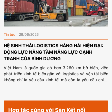
Tin tức
29/06/2026
HỆ SINH THÁI LOGISTICS HÀNG HẢI HIỆN ĐẠI:
ĐỘNG LỰC NÂNG TẦM NĂNG LỰC CẠNH
TRANH CỦA BÌNH DƯƠNG
Việt Nam là quốc gia có hơn 3.260 km bờ biển, việc
phát triển kinh tế biển gắn với logistics và vận tải biển
không chỉ là yêu cầu kinh tế, mà còn là yêu cầu chiến
lược về không gian phát triển quốc gia. Khám phá
cách Bình Dương phát triển hệ sinh thái […]
Hợp tác cùng với Sàn Kết nối