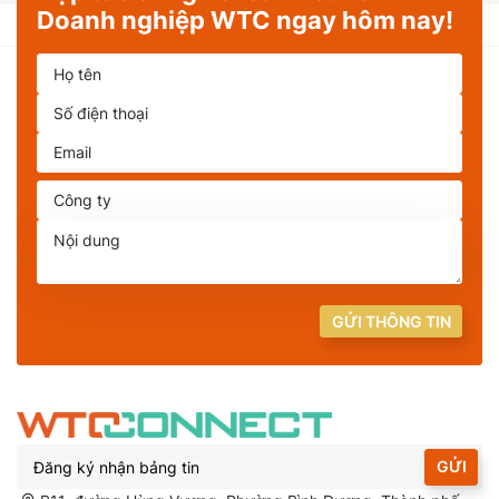
Doanh nghiệp WTC ngay hôm nay!
GỬI THÔNG TIN
GỬI