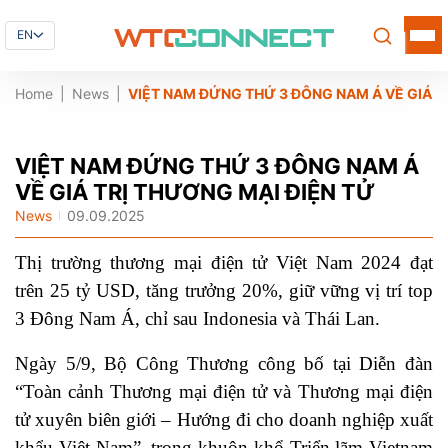
EN
Home
News
VIỆT NAM ĐỨNG THỨ 3 ĐÔNG NAM Á VỀ GIÁ T
VIỆT NAM ĐỨNG THỨ 3 ĐÔNG NAM Á
VỀ GIÁ TRỊ THƯƠNG MẠI ĐIỆN TỬ
News
09.09.2025
Thị trường thương mại điện tử Việt Nam 2024 đạt
trên 25 tỷ USD, tăng trưởng 20%, giữ vững vị trí top
3 Đông Nam Á, chỉ sau Indonesia và Thái Lan.
Ngày 5/9, Bộ Công Thương công bố tại Diễn đàn
“Toàn cảnh Thương mại điện tử và Thương mại điện
tử xuyên biên giới – Hướng đi cho doanh nghiệp xuất
khẩu Việt Nam”, trong khuôn khổ Triển lãm Vietnam