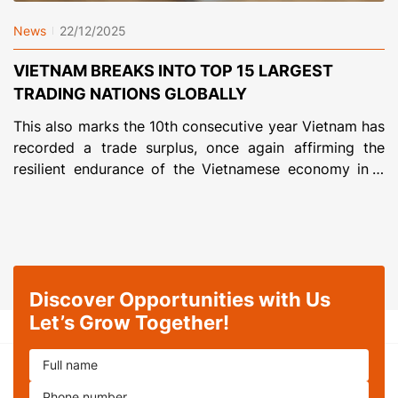
News
22/12/2025
VIETNAM BREAKS INTO TOP 15 LARGEST
TRADING NATIONS GLOBALLY
This also marks the 10th consecutive year Vietnam has
recorded a trade surplus, once again affirming the
resilient endurance of the Vietnamese economy in a
year full of fluctuations in world trade. Within the
export landscape, the wood and forestry products
sector has emerged as a bright spot showcasing its
ability to overcome difficulties. From […]
Discover Opportunities with Us
Let’s Grow Together!