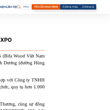
kiện
Liên hệ
YÊU CẦU MUA HÀNG
Đăng nhập
Đăng ký
VN
Đăng Ký Tài Khoản Cá Nhân
Đăng Ký Tài Khoản Doanh
Nghiệp
EXPO
6 (Bifa Wood Việt Nam
ình Dương (đường Hùng
i hợp với Công ty TNHH
chức, quy tụ hơn 1.000
 Thương, cùng sự đồng