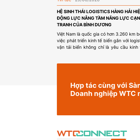
HỆ SINH THÁI LOGISTICS HÀNG HẢI HIỆ
ĐỘNG LỰC NÂNG TẦM NĂNG LỰC CẠ
TRANH CỦA BÌNH DƯƠNG
Việt Nam là quốc gia có hơn 3.260 km b
việc phát triển kinh tế biển gắn với logis
vận tải biển không chỉ là yêu cầu kinh
còn là yêu cầu chiến lược về không gia
triển quốc gia. Khám phá cách Bình
phát triển hệ sinh thái […]
Hợp tác cùng với Sàn
Doanh nghiệp WTC 