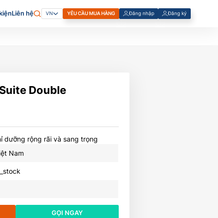
kiện
Liên hệ
YÊU CẦU MUA HÀNG
Đăng nhập
Đăng ký
VN
Đăng Ký Tài Khoản Cá Nhân
Đăng Ký Tài Khoản Doanh
Nghiệp
Suite Double
ỉ dưỡng rộng rãi và sang trọng
iệt Nam
n_stock
GỌI NGAY