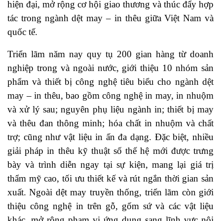
hiện đại, mở rộng cơ hội giao thương và thúc đẩy hợp
tác trong ngành dệt may – in thêu giữa Việt Nam và
quốc tế.
Triển lãm năm nay quy tụ 200 gian hàng từ doanh
nghiệp trong và ngoài nước, giới thiệu 10 nhóm sản
phẩm và thiết bị công nghệ tiêu biểu cho ngành dệt
may – in thêu, bao gồm công nghệ in may, in nhuộm
và xử lý sau; nguyên phụ liệu ngành in; thiết bị may
và thêu đan thông minh; hóa chất in nhuộm và chất
trợ; cũng như vật liệu in ấn đa dạng. Đặc biệt, nhiều
giải pháp in thêu kỹ thuật số thế hệ mới được trưng
bày và trình diễn ngay tại sự kiện, mang lại giá trị
thẩm mỹ cao, tối ưu thiết kế và rút ngắn thời gian sản
xuất. Ngoài dệt may truyền thống, triển lãm còn giới
thiệu công nghệ in trên gỗ, gốm sứ và các vật liệu
khác, mở rộng phạm vi ứng dụng sang lĩnh vực nội