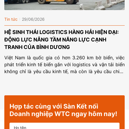
Tin tức
29/06/2026
HỆ SINH THÁI LOGISTICS HÀNG HẢI HIỆN ĐẠI:
ĐỘNG LỰC NÂNG TẦM NĂNG LỰC CẠNH
TRANH CỦA BÌNH DƯƠNG
Việt Nam là quốc gia có hơn 3.260 km bờ biển, việc
phát triển kinh tế biển gắn với logistics và vận tải biển
không chỉ là yêu cầu kinh tế, mà còn là yêu cầu chiến
lược về không gian phát triển quốc gia. Khám phá
cách Bình Dương phát triển hệ sinh thái […]
Hợp tác cùng với Sàn Kết nối
Doanh nghiệp WTC ngay hôm nay!