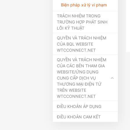
Biện pháp xử lý vi phạm
TRÁCH NHIỆM TRONG
TRƯỜNG HỢP PHÁT SINH
LỖI KỸ THUẬT
QUYỀN VÀ TRÁCH NHIỆM
CỦA BQL WEBSITE
WTCCONNECT.NET
QUYỀN VÀ TRÁCH NHIỆM
CỦA CÁC BÊN THAM GIA
WEBSITE/ỨNG DỤNG
CUNG CẤP DỊCH VỤ
THƯƠNG MẠI ĐIỆN TỬ
TRÊN WEBSITE
WTCCONNECT.NET
ĐIỀU KHOẢN ÁP DỤNG
ĐIỀU KHOẢN CAM KẾT