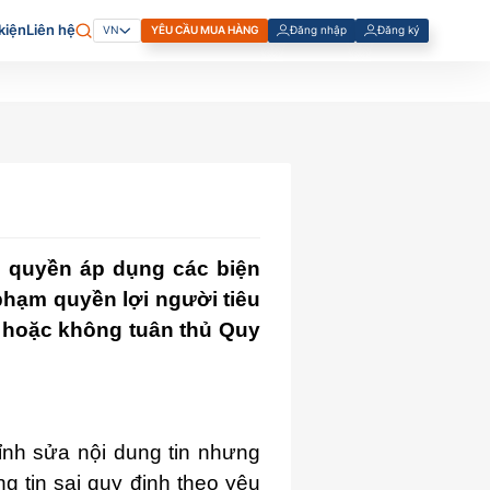
kiện
Liên hệ
YÊU CẦU MUA HÀNG
Đăng nhập
Đăng ký
VN
Đăng Ký Tài Khoản Cá Nhân
Đăng Ký Tài Khoản Doanh
Nghiệp
ó quyền áp dụng các biện
phạm quyền lợi người tiêu
t hoặc không tuân thủ Quy
ỉnh sửa nội dung tin nhưng
g tin sai quy định theo yêu